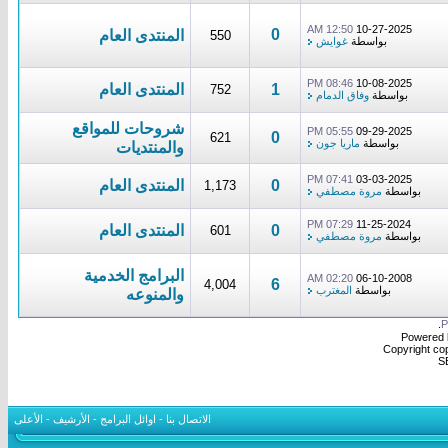
12:50 AM
10-27-2025
0
المنتدى العام
550
بواسطة
غوايش
08:46 PM
10-08-2025
1
المنتدى العام
752
بواسطة
وفاق الدمام
شروحات للمواقع
05:55 PM
09-29-2025
0
621
بواسطة
ماريا جون
والمنتديات
07:41 PM
03-03-2025
0
المنتدى العام
1,173
بواسطة
مروة مصطفي
07:29 PM
11-25-2024
0
المنتدى العام
601
بواسطة
مروة مصطفي
البرامج الخدمية
02:20 AM
06-10-2008
6
4,004
بواسطة
المغترب
والمنوعه
.
Powered b
Copyright cop
S
الاتصال بنا
-
اوائل البرامج
-
الأرشيف
-
الأعلى