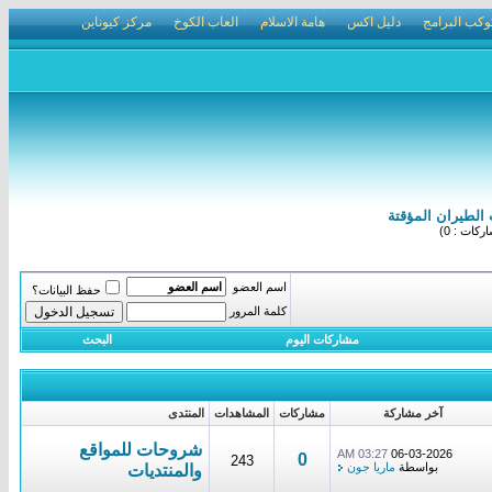
وكب البرامج
دليل اكس
هامة الاسلام
العاب الكوخ
مركز كيوناين
الطيران المؤقتة
كات : 0)
اسم العضو
حفظ البيانات؟
كلمة المرور
مشاركات اليوم
البحث
آخر مشاركة
مشاركات
المشاهدات
المنتدى
شروحات للمواقع
03:27 AM
06-03-2026
0
243
بواسطة
ماريا جون
والمنتديات