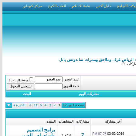
وكب البرامج
دليل اكس
هامة الاسلام
العاب الكوخ
مركز كيوناين
كات : 0)
اسم العضو
حفظ البيانات؟
كلمة المرور
مشاركات اليوم
البحث
صفحة 1 من 12
1
2
3
4
5
11
>
االأخيرة
»
آخر مشاركة
مشاركات
المشاهدات
المنتدى
برامج التصميم
07:07 PM
03-02-2019
7
واستعراض الصور
7,748