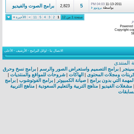
04:03 PM
11-13-2011
5
برامج الصوت والفيديو
2,823
بواسطة
برونوو
صفحة 1 من 12
1
2
3
4
5
11
>
االأخيرة
»
.
Powered b
Copyright cop
S
الاتصال بنا
-
اوائل البرامج
-
الأرشيف
-
الأعلى
المنتدى
اسينجر
|
برامج التصميم واستعراض الصور والرسم
|
برامج نسخ وحرق
بتات ومجلات المحتوى
|
الهاكات
|
شروحات للمواقع والمنتديات
|
مهمة التي بدون برامج
|
صيانة الكمبيوتر
|
برامج الفوتوشوب
|
برامج
مشغلات الفيديو
|
مناهج التربية والتعليم السعودية
|
مناهج التربية
سابقات