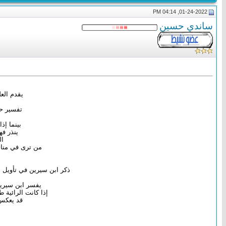
01-24-2022, 04:14 PM
ساندي حسين
يقدم الع
تفسير حل
بينما إذ
ينذر فه
ال
من ترى في منام
ذكر ابن سيرين في تأويل ح
يفسر ابن سيرين
إذا كانت الرائية
قد يعكس 