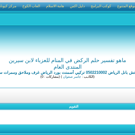
وقع المتنوع
كوكب البرامج
دليل اكس
هامة الاسلام
العاب الكوخ
مركز كيوناي
ماهو تفسير حلم الركض في المنام للعزباء لابن سيرين
المنتدى العام
يي أسمنت بورد الرياض غرف وملاحق وممرات ساندوتش بانل
(الكاتـب :
جاسر صفوان
) (مشاركات : 0)
التقويم