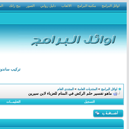
اوائل البرامج
مكتبة البرامج
الالعاب
دليل روابي
الصور
بيج رانك
الم
تركيب ساندوتش بانل الرياض 0502210002 ترك
اوائل البرامج
>
المنتديات العامة
>
المنتدى العام
ماهو تفسير حلم الركض في المنام للعزباء لابن سيرين
التسجيل
التعليمـــات