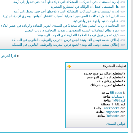
إدارة المستندات في الشركات: المشكلة التي لا يلاحظها أحد حتى تتحول إلى أزمة
هل المستقل أفضل أم الوكالة في المشاريع الصغيرة
إدارة المستندات في الشركات: المشكلة التي لا يلاحظها أحد حتى تتحول إلى أزمة
الدليل الشامل لمكافحة الصراصير المنزلية: أسباب الانتشار، أنواعها، وطرق الإبادة الجذرية
خطوات تنفيذ واجهة حجر باحترافية.
المحامية د. رباب المعبي تشارك متحدثةً في المنتدى الدولي للقيادة والريادة في عصر الذكاء
دورة نظام المعاملات المدنية السعودي .. تقديم: المحامية د. رباب المعبي
كيف تضمن قبول ترجمة العلامة التجارية لدى الجهات الرسمية؟
إطلاق منصة «وصل القانونية» لجمع فرص التدريب والتوظيف القانوني في المملكة
إطلاق منصة «وصل القانونية» لجمع فرص التدريب والتوظيف القانوني في المملكة
«
اقرأ أكثرعن 
تعليمات المشاركة
لا تستطيع
إضافة مواضيع جديدة
لا تستطيع
الرد على المواضيع
لا تستطيع
إرفاق ملفات
لا تستطيع
تعديل مشاركاتك
is
BB code
متاحة
الابتسامات
متاحة
كود [IMG]
متاحة
كود HTML
معطلة
are
Trackbacks
متاحة
are
Pingbacks
متاحة
are
Refbacks
متاحة
قوانين المنتدى