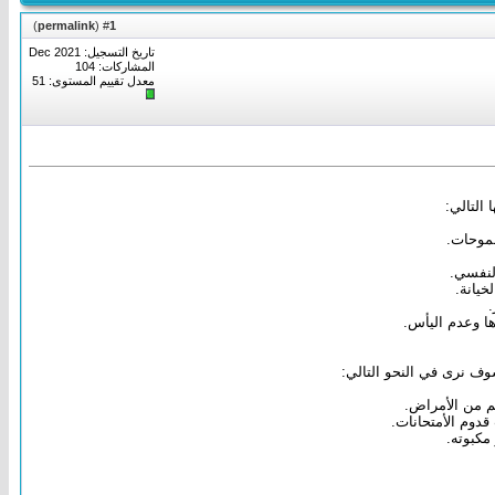
)
permalink
(
1
#
تاريخ التسجيل: Dec 2021
المشاركات: 104
معدل تقييم المستوى:
51
التالي:
طموحات.
النفسي.
خيانة.
.
ا وعدم اليأس.
وف نرى في النحو التالي:
م من الأمراض.
دوم الأمتحانات.
مكبوته.