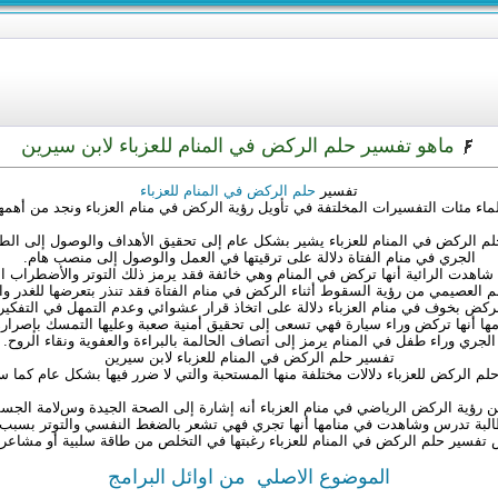
ماهو تفسير حلم الركض في المنام للعزباء لابن سيرين
تفسير
حلم الركض في المنام للعزباء
لماء مئات التفسيرات المخلتفة في تأويل رؤية الركض في منام العزباء ونجد من أهمها 
م الركض في المنام للعزباء يشير بشكل عام إلى تحقيق الأهداف والوصول إلى ال
الجري في منام الفتاة دﻻلة على ترقيتها في العمل والوصول إلى منصب هام.
ا شاهدت الرائية أنها تركض في المنام وهي خائفة فقد يرمز ذلك التوتر والأضطراب 
م العصيمي من رؤية السقوط أثناء الركض في منام الفتاة فقد تنذر بتعرضها للغدر وال
ركض بخوف في منام العزباء دﻻلة على اتخاذ قرار عشوائي وعدم التمهل في التفكير
ها أنها تركض وراء سيارة فهي تسعى إلى تحقيق أمنية صعبة وعليها التمسك بإصراره
الجري وراء طفل في المنام يرمز إلى اتصاف الحالمة بالبراءة والعفوية ونقاء الروح.
تفسير حلم الركض في المنام للعزباء لابن سيرين
لم الركض للعزباء دﻻﻻت مختلفة منها المستحبة والتي ﻻ ضرر فيها بشكل عام كما س
 رؤية الركض الرياضي في منام العزباء أنه إشارة إلى الصحة الجيدة وسﻻمة الجس
 طالبة تدرس وشاهدت في منامها أنها تجري فهي تشعر بالضغط النفسي والتوتر بسبب ق
تفسير حلم الركض في المنام للعزباء رغبتها في التخلص من طاقة سلبية أو مشاعر 
الموضوع الاصلي
من اوائل البرامج