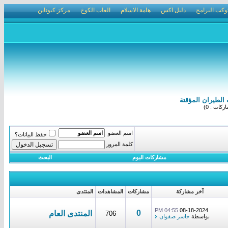
وكب البرامج
دليل اكس
هامة الاسلام
العاب الكوخ
مركز كيوناين
الطيران المؤقتة
كات : 0)
اسم العضو
حفظ البيانات؟
كلمة المرور
مشاركات اليوم
البحث
آخر مشاركة
مشاركات
المشاهدات
المنتدى
04:55 PM
08-18-2024
0
المنتدى العام
706
بواسطة
جاسر صفوان