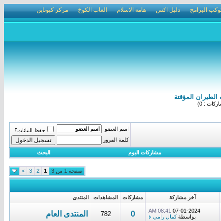
وكب البرامج
دليل اكس
هامة الاسلام
العاب الكوخ
مركز كيوناين
الطيران المؤقتة
كات : 0)
اسم العضو
حفظ البيانات؟
كلمة المرور
مشاركات اليوم
البحث
صفحة 1 من 3
1
2
3
>
آخر مشاركة
مشاركات
المشاهدات
المنتدى
08:41 AM
07-01-2024
0
المنتدى العام
782
بواسطة
كمال رامي