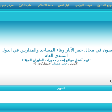
وقع المتنوع
كوكب البرامج
دليل اكس
هامة الاسلام
العاب الكوخ
مركز كيوناي
ن في مجال حفر الآبار وبناء المساجد والمدارس في الدول ال
المنتدى العام
تقييم أفضل مواقع إصدار حجوزات الطيران المؤقتة
(الكاتـب :
جاسر صفوان
) (مشاركات : 0)
ة
التقويم