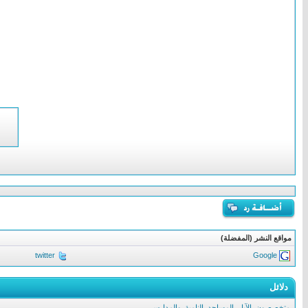
مواقع النشر (المفضلة)
twitter
Google
دلائل
متخصصون
,
الآبار
,
المساجد
,
النامية
,
والمدارس