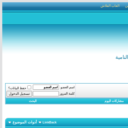
ن
العاب الفلاش
نامية
اسم العضو
حفظ البيانات؟
كلمة المرور
مشاركات اليوم
البحث
أدوات الموضوع
LinkBack