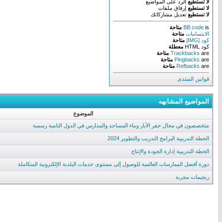
لا تستطيع
الرد على المواضيع
لا تستطيع
إرفاق ملفات
لا تستطيع
تعديل مشاركاتك
is
BB code
متاحة
الابتسامات
متاحة
كود [IMG]
متاحة
كود HTML
معطلة
are
Trackbacks
متاحة
are
Pingbacks
متاحة
are
Refbacks
متاحة
قوانين المنتدى
المواضيع المشابهه
الموضوع
متخصصون في مجال حفر الآبار وبناء المساجد والمدارس في الدول النامية رسمية
الخطة التدريبية البرامج التدريب والتطوير 2024
الخطة التدريبية إدارة الجودة والإنتاج
دورة أفضل الممارسات العالمية للوصول إلى مستوى خدمات البلدية الإلكترونية المتكاملة
ريجيمات مجربة