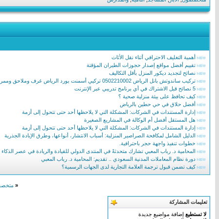
أهمية التغليف الاحترافي أثناء نقل الأثاث
تقييم أفضل مواقع إصدار حجوزات الطيران المؤقتة
نصائح لتجديد ديكور المنزل بأقل التكاليف
تركيب ساندوتش بانل الرياض 0502210002 تركيي أسمنت بورد الرياض غرف وملاحق وممرات ساندوتش بانل
5 نصائح قبل الاشتراك في أي برنامج تدريبي عبر الإنترنت
كيف تحافظ على بيئة منزلية صحية ؟
أفضل حلاق في حي حطين بالرياض
إدارة المستندات في الشركات: المشكلة التي لا يلاحظها أحد حتى تتحول إلى أزمة
هل المستقل أفضل أم الوكالة في المشاريع الصغيرة
إدارة المستندات في الشركات: المشكلة التي لا يلاحظها أحد حتى تتحول إلى أزمة
الدليل الشامل لمكافحة الصراصير المنزلية: أسباب الانتشار، أنواعها، وطرق الإبادة الجذرية
خطوات تنفيذ واجهة حجر باحترافية.
المحامية د. رباب المعبي تشارك متحدثةً في المنتدى الدولي للقيادة والريادة في عصر الذكاء
دورة نظام المعاملات المدنية السعودي .. تقديم: المحامية د. رباب المعبي
كيف تضمن قبول ترجمة العلامة التجارية لدى الجهات الرسمية؟
«
متخصصو
تعليمات المشاركة
لا تستطيع
إضافة مواضيع جديدة