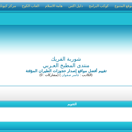
وقع المتنوع
كوكب البرامج
دليل اكس
هامة الاسلام
العاب الكوخ
مركز كيوناي
شوربة الفريك
منتدى المطبخ العـربي
تقييم أفضل مواقع إصدار حجوزات الطيران المؤقتة
(الكاتـب :
جاسر صفوان
) (مشاركات : 0)
التقويم