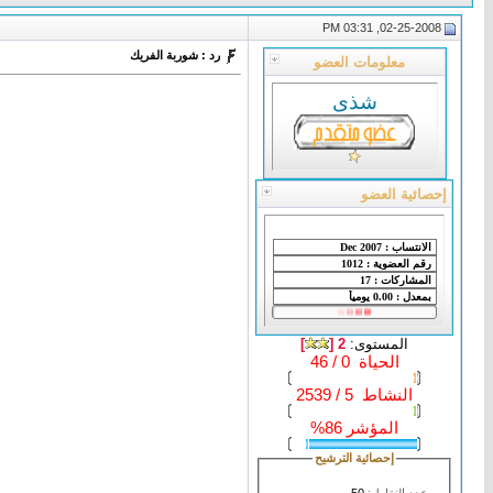
02-25-2008, 03:31 PM
رد : شوربة الفريك
معلومات العضو
شذى
إحصائية العضو
المستوى:
2 [
]
الحياة 0 / 46
النشاط 5 / 2539
المؤشر 86%
إحصائية الترشيح
عدد النقاط :
50