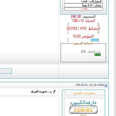
المستوى:
32 [
]
الحياة 0 / 780
النشاط 470 / 42793
المؤشر 23%
إحصائية الترشيح
عدد النقاط :
271
02-26-2008, 05:41 PM
رد : شوربة الفريك
معلومات العضو
عازفةالكيبورد