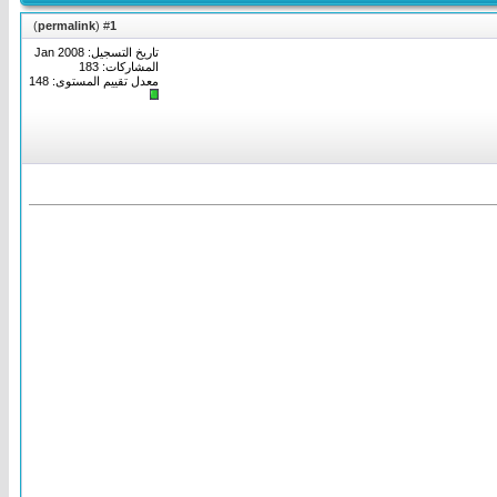
)
permalink
(
1
#
تاريخ التسجيل: Jan 2008
المشاركات: 183
معدل تقييم المستوى:
148