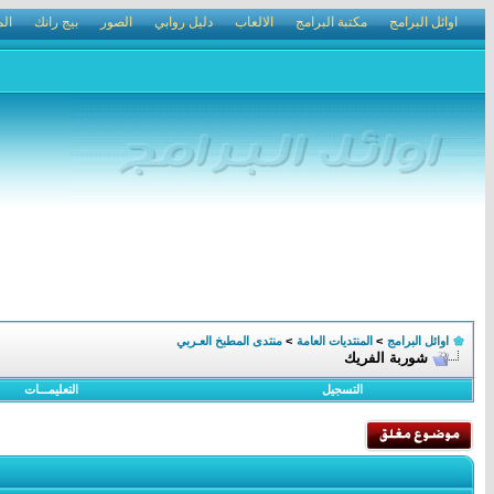
اوائل البرامج
مكتبة البرامج
الالعاب
دليل روابي
الصور
بيج رانك
الم
اوائل البرامج
>
المنتديات العامة
>
منتدى المطبخ العـربي
شوربة الفريك
التسجيل
التعليمـــات